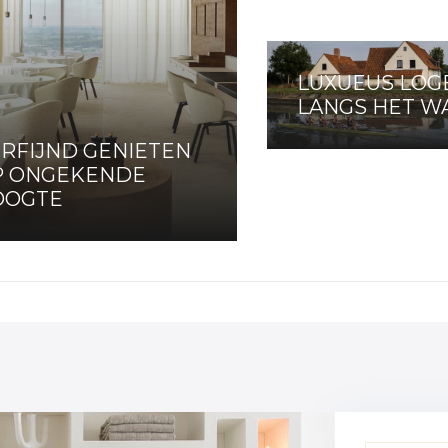
LUXUEUS LOG
LANGS HET W
RFIJND GENIETEN
P ONGEKENDE
OOGTE