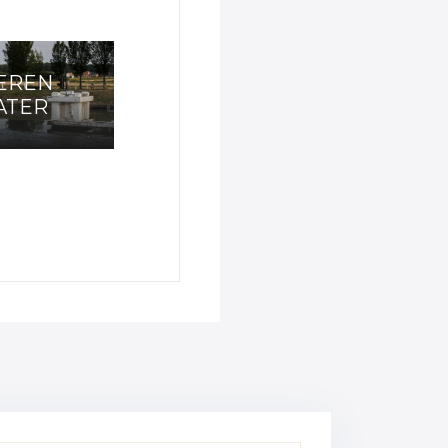
EREN
ATER