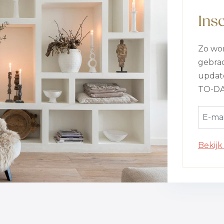
Ins
Zo wor
gebrac
update
TO-DA
Bekijk