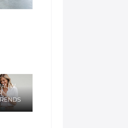
 PAUW
R
TRENDS