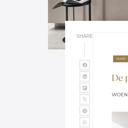
SHARE
HOME
De 
WOENS