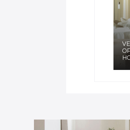
VE
O
H