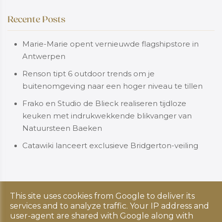
Recente Posts
Marie-Marie opent vernieuwde flagshipstore in
Antwerpen
Renson tipt 6 outdoor trends om je
buitenomgeving naar een hoger niveau te tillen
Frako en Studio de Blieck realiseren tijdloze
keuken met indrukwekkende blikvanger van
Natuursteen Baeken
Catawiki lanceert exclusieve Bridgerton-veiling
This site uses cookies from Google to deliver its
Copyright © 2026 Luxus Living. All rights reserved.
services and to analyze traffic. Your IP address and
Privacy & Cookies
|
UP-TO-DATE WebDesign
user-agent are shared with Google along with