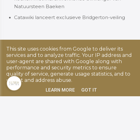
Natuursteen Baeken
Catawiki lanceert exclusieve Bridgerton-veiling
This site uses cookies from Google to deliver its
Copyright © 2026 Luxus Living. All rights reserved.
services and to analyze traffic. Your IP address and
Privacy & Cookies
|
UP-TO-DATE WebDesign
user-agent are shared with Google along with
performance and security metrics to ensure
quality of service, generate usage statistics, and to
detect and address abuse.
LEARN MORE
GOT IT