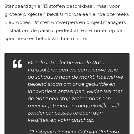
Standaard zijn er 13 stoffen beschikbaar, maar voor
grotere projecten biedt Umbrosa een eindeloze reeks
kleuropties. Dit stelt ontwerpers en projectmanagers
in staat om de parasol perfect af te stemmen op de
specifieke esthetiek van hun ruimte.
Met de introductie van de Nata
Parasol brengen we een nieuwe visie
op schaduw naar de markt. Hoewel we
bekend staan om onze gedurfde en
innovatieve ontwerpen, wilden we met
de Nata een stap zetten naar een
meer ingetogen en toegankelijke stijl,
zonder concessies te doen aan
kwaliteit en vakmanschap.
Christophe Haemers, CEO van Umbrosa