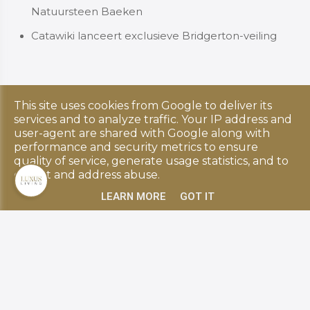
Natuursteen Baeken
Catawiki lanceert exclusieve Bridgerton-veiling
This site uses cookies from Google to deliver its
Copyright © 2026 Luxus Living. All rights reserved.
services and to analyze traffic. Your IP address and
Privacy & Cookies
|
UP-TO-DATE WebDesign
user-agent are shared with Google along with
performance and security metrics to ensure
quality of service, generate usage statistics, and to
detect and address abuse.
LEARN MORE
GOT IT