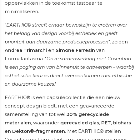
oppervlakken in de toekomst tastbaar te
minimaliseren.
"
EARTHIC® streeft ernaar bewustzijn te creëren over
het belang van design voorbij esthetiek en geeft
prioriteit aan duurzame productieprocessen
", zeiden
Andrea Trimarchi
en
Simone Farresin
van
Formafantasma. "
Onze samenwerking met Cosentino
is een poging om van binnenuit te ontwerpen - waarbij
esthetische keuzes direct overeenkomen met ethische
en duurzame keuzes.
"
EARTHIC® is een capsulecollectie die een nieuw
concept design biedt, met een geavanceerde
samenstelling van tot wel
30% gerecyclede
materialen
, waaronder
gerecycled glas, PET, biohars
en Dekton®-fragmenten
. Met EARTHIC® stellen
Cosentino en Formafantasma een nieuwe en meer