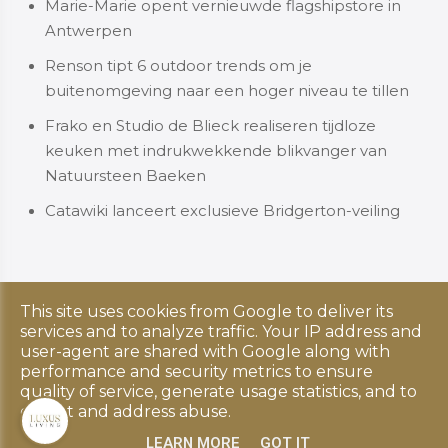
Marie-Marie opent vernieuwde flagshipstore in
Antwerpen
Renson tipt 6 outdoor trends om je
buitenomgeving naar een hoger niveau te tillen
Frako en Studio de Blieck realiseren tijdloze
keuken met indrukwekkende blikvanger van
Natuursteen Baeken
Catawiki lanceert exclusieve Bridgerton-veiling
This site uses cookies from Google to deliver its
Copyright © 2026 Luxus Living. All rights reserved.
services and to analyze traffic. Your IP address and
Privacy & Cookies
|
UP-TO-DATE WebDesign
user-agent are shared with Google along with
performance and security metrics to ensure
quality of service, generate usage statistics, and to
detect and address abuse.
LEARN MORE
GOT IT