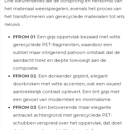
Drie kleurenseries die de oorsprong en herkomst van
het materiaal weerspiegelen, evenals het proces van
het transformeren van gerecyclede materialen tot iets
nieuws.
FFROM 01
: Een grijs oppervlak bezaaid met witte
gerecyclede PET-fragmenten, waardoor een
subtiel maar intrigerend patroon ontstaat dat de
aandacht trekt en diepte toevoegt aan de
compositie.
FFROM 02
: Een donkerder grijstint, elegant
doorbroken met witte accenten, wat een visueel
aantrekkelijk contrast oplevert. Een tint grijs met
een gevoel van moderniteit en minimalisme.
FFROM 03
: Een betoverende maar elegante
antraciet achtergrond met gerecyclede PET-
schubben verspreid over het oppervlak, dat doet