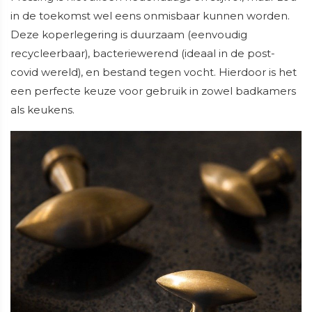
in de toekomst wel eens onmisbaar kunnen worden.
Deze koperlegering is duurzaam (eenvoudig
recycleerbaar), bacteriewerend (ideaal in de post-
covid wereld), en bestand tegen vocht. Hierdoor is het
een perfecte keuze voor gebruik in zowel badkamers
als keukens.