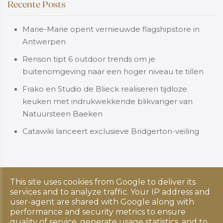
Recente Posts
Marie-Marie opent vernieuwde flagshipstore in
Antwerpen
Renson tipt 6 outdoor trends om je
buitenomgeving naar een hoger niveau te tillen
Frako en Studio de Blieck realiseren tijdloze
keuken met indrukwekkende blikvanger van
Natuursteen Baeken
Catawiki lanceert exclusieve Bridgerton-veiling
This site uses cookies from Google to deliver its
Copyright © 2026 Luxus Living. All rights reserved.
services and to analyze traffic. Your IP address and
Privacy & Cookies
|
UP-TO-DATE WebDesign
user-agent are shared with Google along with
performance and security metrics to ensure
quality of service, generate usage statistics, and to