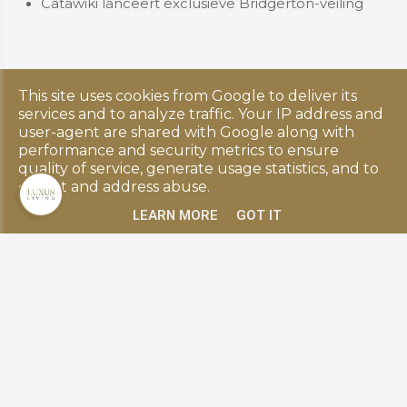
Catawiki lanceert exclusieve Bridgerton-veiling
This site uses cookies from Google to deliver its
Copyright © 2026 Luxus Living. All rights reserved.
services and to analyze traffic. Your IP address and
Privacy & Cookies
|
UP-TO-DATE WebDesign
user-agent are shared with Google along with
performance and security metrics to ensure
quality of service, generate usage statistics, and to
detect and address abuse.
LEARN MORE
GOT IT