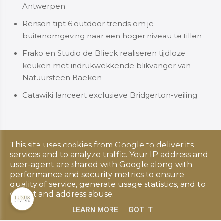
Antwerpen
Renson tipt 6 outdoor trends om je
buitenomgeving naar een hoger niveau te tillen
Frako en Studio de Blieck realiseren tijdloze
keuken met indrukwekkende blikvanger van
Natuursteen Baeken
Catawiki lanceert exclusieve Bridgerton-veiling
This site uses cookies from Google to deliver its
Copyright © 2026 Luxus Living. All rights reserved.
services and to analyze traffic. Your IP address and
Privacy & Cookies
|
UP-TO-DATE WebDesign
user-agent are shared with Google along with
performance and security metrics to ensure
quality of service, generate usage statistics, and to
detect and address abuse.
LEARN MORE
GOT IT