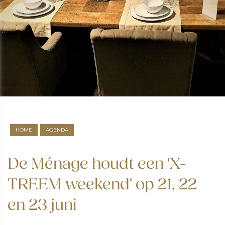
HOME
AGENDA
De Ménage houdt een 'X-
TREEM weekend' op 21, 22
en 23 juni